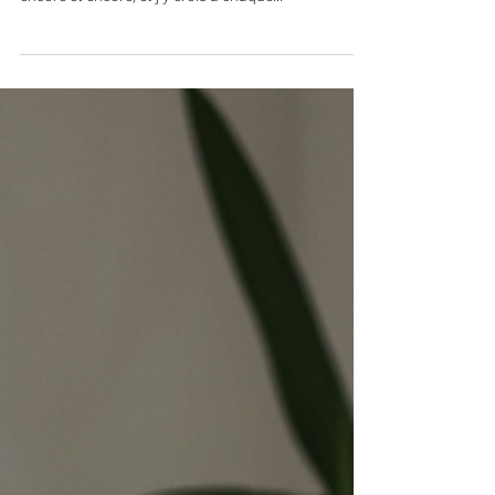
Joanna PERRAUDIN
7 nov. 2024
Je suis le « Poulidor » des
appels d’offres… 🚴🏼‍♀️
[Pour ceux qui n’ont pas la référence, je suis
l’éternelle seconde 🙃.] Néanmoins, je participe
encore et encore, et j’y crois à chaque...