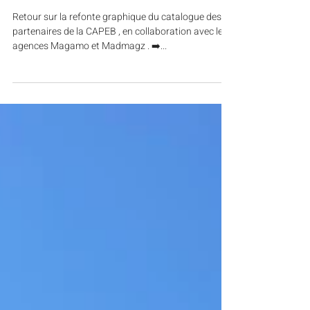
Joanna PERRAUDIN
13 nov. 2024
👩🏼‍💻 Aujourd'hui, analyse d'un
cas client : le magazine
collaboratif
Retour sur la refonte graphique du catalogue des
partenaires de la CAPEB , en collaboration avec les
agences Magamo et Madmagz . ➡️...