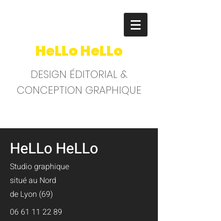
HeLLo HeLLo
DESIGN ÉDITORIAL &
CONCEPTION GRAPHIQUE
HeLLo HeLLo
Studio graphique
situé au Nord
de
Lyon (69)
06 61 11 22 89