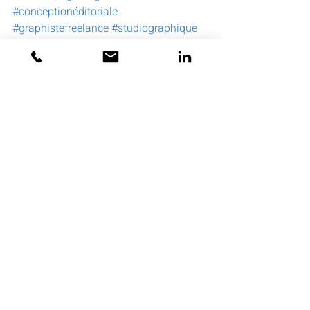
#conceptionéditoriale
#graphistefreelance
#studiographique
#joannaperraudin
#hellohello
Presse
Posts récents
Voir tout