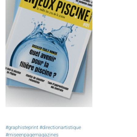
#graphisteprint
#directionartistique
#miseenpagemagazines