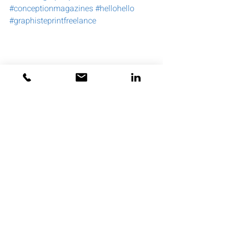
#conceptionmagazines
#hellohello
#graphisteprintfreelance
Posts récents
Voir tout