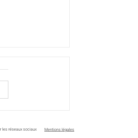
y 30th anniversary !
r les réseaux sociaux
Mentions légales