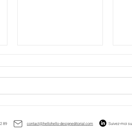
Le grand bain 🏊🏻‍♂️
Happ
22 89
contact@hellohello-designeditorial.com
Suivez-moi su